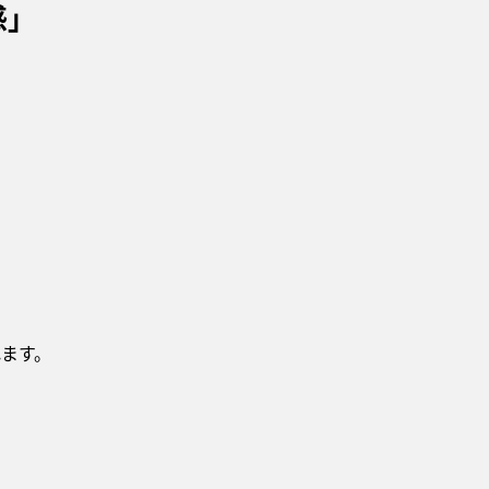
感」
ます。