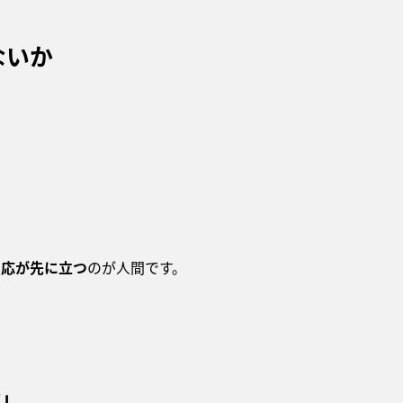
ないか
反応が先に立つ
のが人間です。
績」