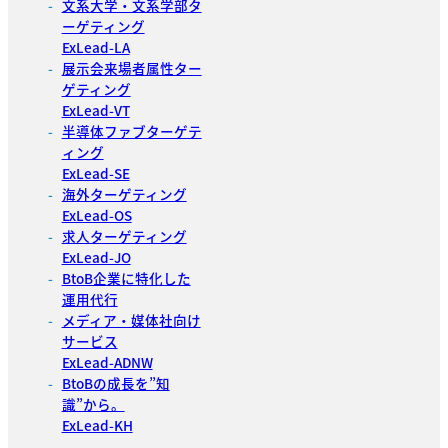
文系大学・文系学部タ
ーゲティング
ExLead-LA
展示会来場者属性ター
ゲティング
ExLead-VT
半導体ファブターゲテ
ィング
ExLead-SE
海外ターゲティング
ExLead-OS
求人ターゲティング
ExLead-JO
BtoB企業に特化した
運用代行
メディア・媒体社向け
サービス
ExLead-ADNW
BtoBの成長を”知
識”から。
ExLead-KH