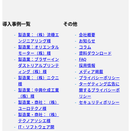
導入事例一覧
その他
製造業：（株）流機エ
会社概要
ンジニアリング様
お知らせ
製造業：オリエンタル
コラム
モーター（株）様
資料ダウンロード
製造業：ブラザーイン
FAQ
ダストリアルプリンテ
採用情報
ィング（株）様
メディア掲載
製造業：（株）ニクニ
プライバシーポリシー
様
ターゲティング広告に
製造業：中興化成工業
関するプライバシーポ
（株）様
リシー
製造業・商社：（株）
セキュリティポリシー
ユーロテクノ様
製造業・商社：（株）
テクノアソシエ様
IT・ソフトウェア開