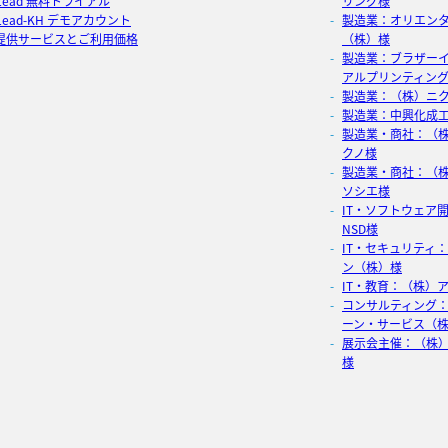
xLead 無料トライアル
リング様
Lead-KH デモアカウント
製造業：オリエン
提供サービスとご利用価格
（株）様
製造業：ブラザー
アルプリンティン
製造業：（株）ニク
製造業：中興化成
製造業・商社：（
クノ様
製造業・商社：（
ソシエ様
IT・ソフトウェア
NSD様
IT・セキュリティ
ン（株）様
IT・教育：（株）
コンサルティング
ーン・サービス（
展示会主催：（株
様