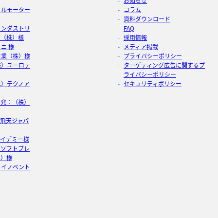
お知らせ
タルモーター
コラム
資料ダウンロード
インダストリ
FAQ
グ（株）様
採用情報
ニ 様
メディア掲載
工業（株）様
プライバシーポリシー
株）ユーロテ
ターゲティング広告に関するプ
ライバシーポリシー
株）テクノア
セキュリティポリシー
開発：（株）
：飛天ジャパ
アイデミー様
：ソフトブレ
株）様
）イノベント