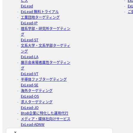
ビス
E
ExLead
Ex
ExLead 無料トライアル
ご
工業団地ターゲティング
ExLead-IP
理系学部・研究所ターゲティン
グ
ExLead-ST
文系大学・文系学部ターゲティ
ング
ExLead-LA
展示会来場者属性ターゲティン
グ
ExLead-VT
半導体ファブターゲティング
ExLead-SE
海外ターゲティング
ExLead-OS
求人ターゲティング
ExLead-JO
BtoB企業に特化した運用代行
メディア・媒体社向けサービス
ExLead-ADNW
BtoBの成長を”知識”から。