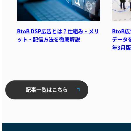
BtoB DSP広告とは？仕組み・メリ
Bto
ット・配信方法を徹底解説
データを
年3月版
記事一覧はこちら