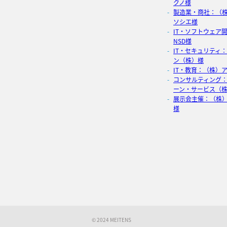
クノ様
製造業・商社：（
ソシエ様
IT・ソフトウェア
NSD様
IT・セキュリティ
ン（株）様
IT・教育：（株）
コンサルティング
ーン・サービス（
展示会主催：（株
様
© 2024 MEITENS