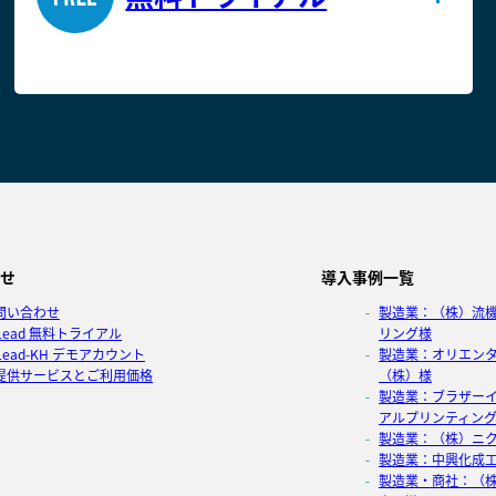
せ
導入事例一覧
問い合わせ
製造業：（株）流
xLead 無料トライアル
リング様
Lead-KH デモアカウント
製造業：オリエン
提供サービスとご利用価格
（株）様
製造業：ブラザー
アルプリンティン
製造業：（株）ニク
製造業：中興化成
製造業・商社：（