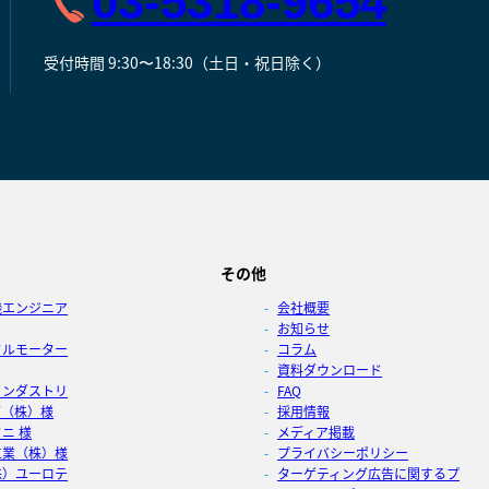
03-5318-9654
受付時間 9:30〜18:30（土日・祝日除く）
その他
機エンジニア
会社概要
お知らせ
タルモーター
コラム
資料ダウンロード
インダストリ
FAQ
グ（株）様
採用情報
ニ 様
メディア掲載
工業（株）様
プライバシーポリシー
株）ユーロテ
ターゲティング広告に関するプ