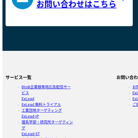
お問い合わせはこちら
サービス一覧
お問い合わ
BtoB企業様専用広告配信サー
お
ビス
E
ExLead
Ex
ExLead 無料トライアル
ご
工業団地ターゲティング
ExLead-IP
理系学部・研究所ターゲティン
グ
ExLead-ST