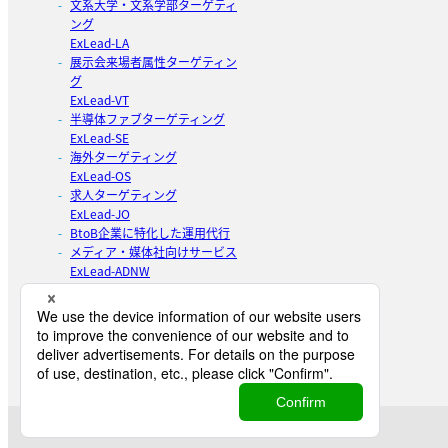
文系大学・文系学部ターゲティ
ング
ExLead-LA
展示会来場者属性ターゲティン
グ
ExLead-VT
半導体ファブターゲティング
ExLead-SE
海外ターゲティング
ExLead-OS
求人ターゲティング
ExLead-JO
BtoB企業に特化した運用代行
メディア・媒体社向けサービス
ExLead-ADNW
BtoBの成長を”知識”から。
ExLead-KH