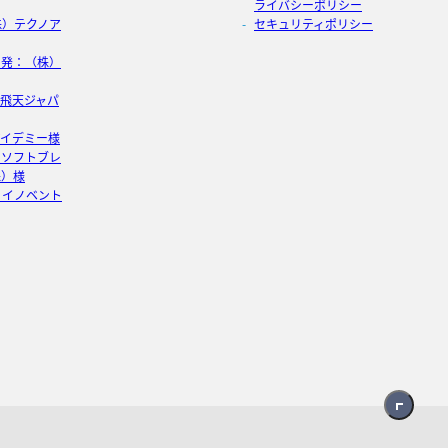
ライバシーポリシー
株）テクノア
セキュリティポリシー
開発：（株）
：飛天ジャパ
アイデミー様
：ソフトブレ
株）様
）イノベント