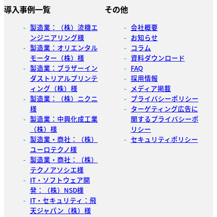
導入事例一覧
その他
製造業：（株）流機エ
会社概要
ンジニアリング様
お知らせ
製造業：オリエンタル
コラム
モーター（株）様
資料ダウンロード
製造業：ブラザーイン
FAQ
ダストリアルプリンテ
採用情報
ィング（株）様
メディア掲載
製造業：（株）ニクニ
プライバシーポリシー
様
ターゲティング広告に
製造業：中興化成工業
関するプライバシーポ
（株）様
リシー
製造業・商社：（株）
セキュリティポリシー
ユーロテクノ様
製造業・商社：（株）
テクノアソシエ様
IT・ソフトウェア開
発：（株）NSD様
IT・セキュリティ：飛
天ジャパン（株）様