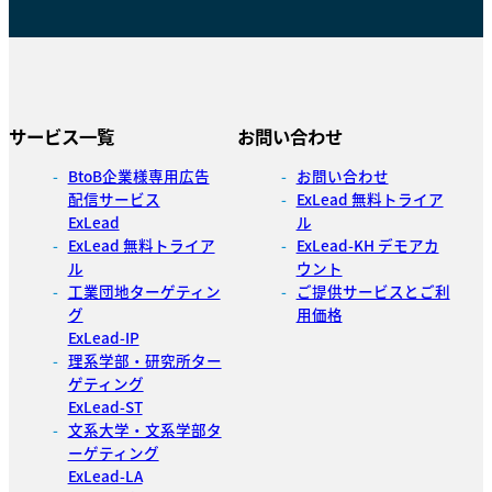
サービス一覧
お問い合わせ
BtoB企業様専用広告
お問い合わせ
配信サービス
ExLead 無料トライア
ExLead
ル
ExLead 無料トライア
ExLead-KH デモアカ
ル
ウント
工業団地ターゲティン
ご提供サービスとご利
グ
用価格
ExLead-IP
理系学部・研究所ター
ゲティング
ExLead-ST
文系大学・文系学部タ
ーゲティング
ExLead-LA