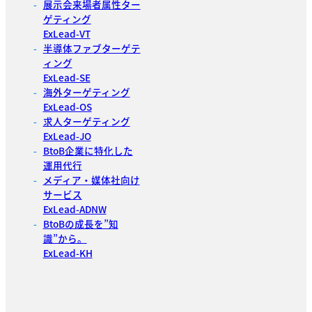
展示会来場者属性ター
ゲティング
ExLead-VT
半導体ファブターゲテ
ィング
ExLead-SE
海外ターゲティング
ExLead-OS
求人ターゲティング
ExLead-JO
BtoB企業に特化した
運用代行
メディア・媒体社向け
サービス
ExLead-ADNW
BtoBの成長を”知
識”から。
ExLead-KH