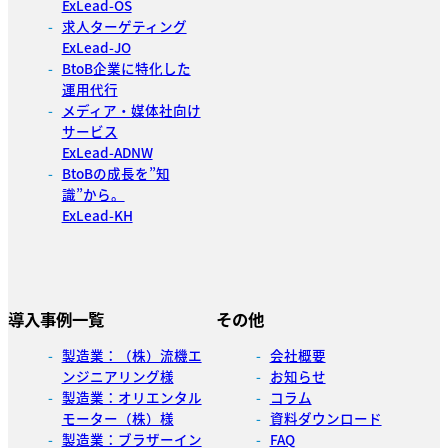
ExLead-OS
求人ターゲティング
ExLead-JO
BtoB企業に特化した
運用代行
メディア・媒体社向け
サービス
ExLead-ADNW
BtoBの成長を”知
識”から。
ExLead-KH
導入事例一覧
その他
製造業：（株）流機エ
会社概要
ンジニアリング様
お知らせ
製造業：オリエンタル
コラム
モーター（株）様
資料ダウンロード
製造業：ブラザーイン
FAQ