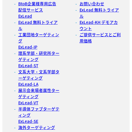
BtoB企業様専用広告
お問い合わせ
配信サービス
ExLead 無料トライア
ExLead
ル
ExLead 無料トライア
ExLead-KH デモアカ
ル
ウント
工業団地ターゲティン
ご提供サービスとご利
グ
用価格
ExLead-IP
理系学部・研究所ター
ゲティング
ExLead-ST
文系大学・文系学部タ
ーゲティング
ExLead-LA
展示会来場者属性ター
ゲティング
ExLead-VT
半導体ファブターゲテ
ィング
ExLead-SE
海外ターゲティング