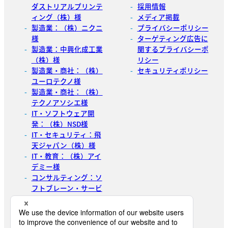
ダストリアルプリンテ
採用情報
ィング（株）様
メディア掲載
製造業：（株）ニクニ
プライバシーポリシー
様
ターゲティング広告に
製造業：中興化成工業
関するプライバシーポ
（株）様
リシー
製造業・商社：（株）
セキュリティポリシー
ユーロテクノ様
製造業・商社：（株）
テクノアソシエ様
IT・ソフトウェア開
発：（株）NSD様
IT・セキュリティ：飛
天ジャパン（株）様
IT・教育：（株）アイ
デミー様
コンサルティング：ソ
フトブレーン・サービ
ス（株）様
展示会主催：（株）イ
ノベント様