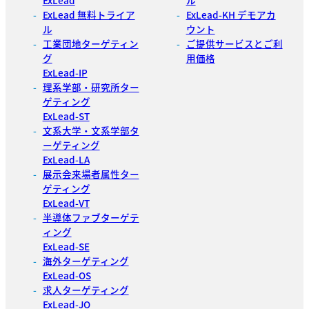
ExLead 無料トライア
ExLead-KH デモアカ
ル
ウント
工業団地ターゲティン
ご提供サービスとご利
グ
用価格
ExLead-IP
理系学部・研究所ター
ゲティング
ExLead-ST
文系大学・文系学部タ
ーゲティング
ExLead-LA
展示会来場者属性ター
ゲティング
ExLead-VT
半導体ファブターゲテ
ィング
ExLead-SE
海外ターゲティング
ExLead-OS
求人ターゲティング
ExLead-JO