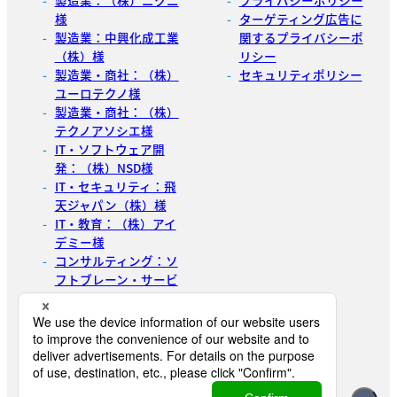
製造業：（株）ニクニ
プライバシーポリシー
様
ターゲティング広告に
製造業：中興化成工業
関するプライバシーポ
（株）様
リシー
製造業・商社：（株）
セキュリティポリシー
ユーロテクノ様
製造業・商社：（株）
テクノアソシエ様
IT・ソフトウェア開
発：（株）NSD様
IT・セキュリティ：飛
天ジャパン（株）様
IT・教育：（株）アイ
デミー様
コンサルティング：ソ
フトブレーン・サービ
ス（株）様
展示会主催：（株）イ
ノベント様