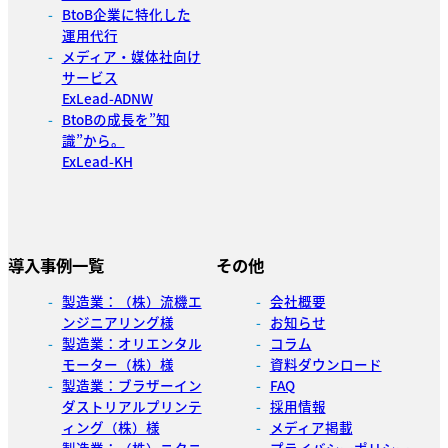
BtoB企業に特化した
運用代行
メディア・媒体社向け
サービス
ExLead-ADNW
BtoBの成長を”知
識”から。
ExLead-KH
導入事例一覧
その他
製造業：（株）流機エ
会社概要
ンジニアリング様
お知らせ
製造業：オリエンタル
コラム
モーター（株）様
資料ダウンロード
製造業：ブラザーイン
FAQ
ダストリアルプリンテ
採用情報
ィング（株）様
メディア掲載