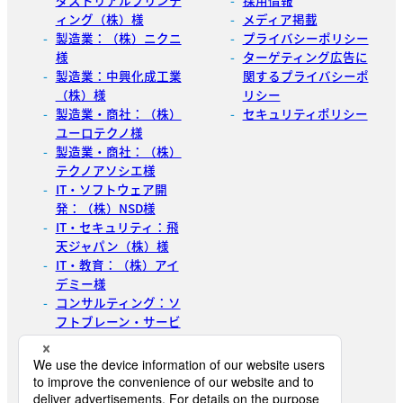
ダストリアルプリンテ
採用情報
ィング（株）様
メディア掲載
製造業：（株）ニクニ
プライバシーポリシー
様
ターゲティング広告に
製造業：中興化成工業
関するプライバシーポ
（株）様
リシー
製造業・商社：（株）
セキュリティポリシー
ユーロテクノ様
製造業・商社：（株）
テクノアソシエ様
IT・ソフトウェア開
発：（株）NSD様
IT・セキュリティ：飛
天ジャパン（株）様
IT・教育：（株）アイ
デミー様
コンサルティング：ソ
フトブレーン・サービ
ス（株）様
展示会主催：（株）イ
ノベント様