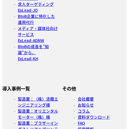
求人ターゲティング
ExLead-JO
BtoB企業に特化した
運用代行
メディア・媒体社向け
サービス
ExLead-ADNW
BtoBの成長を”知
識”から。
ExLead-KH
導入事例一覧
その他
製造業：（株）流機エ
会社概要
ンジニアリング様
お知らせ
製造業：オリエンタル
コラム
モーター（株）様
資料ダウンロード
製造業：ブラザーイン
FAQ