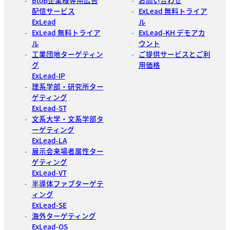
配信サービス
ExLead 無料トライア
ExLead
ル
ExLead 無料トライア
ExLead-KH デモアカ
ル
ウント
工業団地ターゲティン
ご提供サービスとご利
グ
用価格
ExLead-IP
理系学部・研究所ター
ゲティング
ExLead-ST
文系大学・文系学部タ
ーゲティング
ExLead-LA
展示会来場者属性ター
ゲティング
ExLead-VT
半導体ファブターゲテ
ィング
ExLead-SE
海外ターゲティング
ExLead-OS